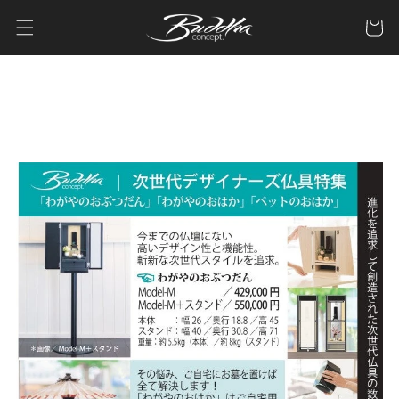
コンテ
カ
ンツに
ー
進む
ト