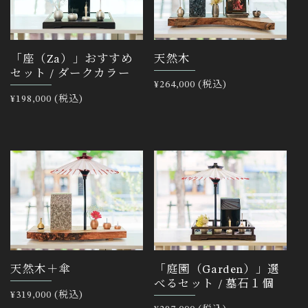
「座（Za）」おすすめ
天然木
セット / ダークカラー
通
¥264,000 (税込)
通
¥198,000 (税込)
常
常
価
価
格
格
天然木＋傘
「庭園（Garden）」選
べるセット / 墓石１個
通
¥319,000 (税込)