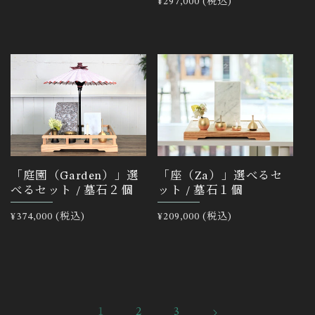
常
通
¥297,000 (税込)
価
常
格
価
格
「庭園（Garden）」選
「座（Za）」選べるセ
べるセット / 墓石２個
ット / 墓石１個
通
¥374,000 (税込)
通
¥209,000 (税込)
常
常
価
価
格
格
1
2
3