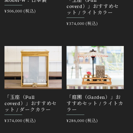
Model-W：日本製
「玉座（Full
coverd）」おすすめセ
通
¥506,000 (税込)
ット / ライトカラー
常
価
通
¥374,000 (税込)
格
常
価
格
「玉座（Full
「庭園（Garden）」お
coverd）」おすすめセ
すすめセット / ライトカ
ット / ダークカラー
ラー
通
¥374,000 (税込)
通
¥286,000 (税込)
常
常