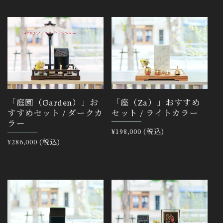
価
価
格
格
「庭園（Garden）」お
「座（Za）」おすすめ
すすめセット / ダークカ
セット / ライトカラー
ラー
通
¥198,000 (税込)
通
¥286,000 (税込)
常
常
価
価
格
格