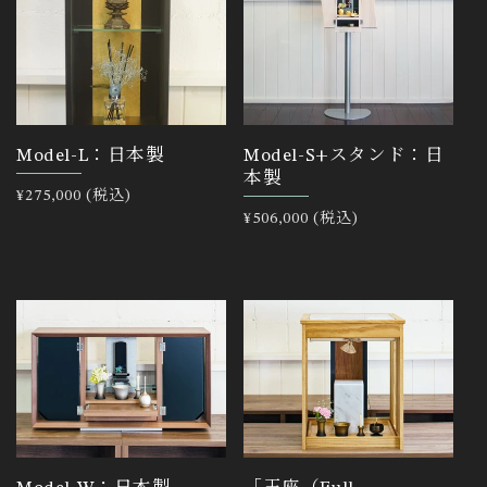
Model-L：日本製
Model-S+スタンド：日
本製
通
¥275,000 (税込)
常
通
¥506,000 (税込)
価
常
格
価
格