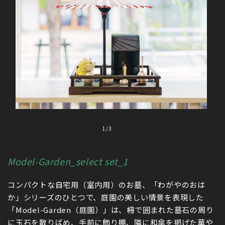
モ
モ
ー
ー
の
1
/
3
ダ
ダ
ル
ル
で
で
メ
メ
Model-Garden_select set_1
デ
デ
ィ
ィ
コンパクトな
自宅用（室内用）
のお墓、「わがやのおは
ア
ア
(1)
(2)
か」シリーズのひとつで、庭園の美しい情景を表現した
を
を
「Model-Garden（庭園）」は、柵で囲まれた墓石の周り
開
開
く
く
に玉石を散りばめ、手前に飾り棚、隣に和傘を掲げた華や