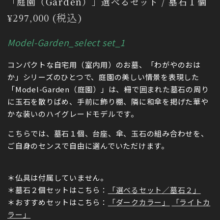
「庭園（Garden）」選べるセット / 墓石１個
通
¥297,000 (税込)
常
Model-Garden_select set_1
価
格
コンパクトな
自宅用（室内用）
のお墓、「わがやのおは
か」シリーズのひとつで、庭園の美しい情景を表現した
「Model-Garden（庭園）」は、柵で囲まれた墓石の周り
に玉石を散りばめ、手前に飾り棚、隣に和傘を掲げた華や
かな装いのハイグレードモデルです。
こちらでは、墓石１個、台座、傘、玉石の組み合わせを、
ご自身のセンスで自由に選んでいただけます。
＊仏具は付属していません。
＊墓石２個セットはこちら：
「選べるセット／墓石２」
＊おすすめセットはこちら：
「ダークカラー」
「ライトカ
ラー」