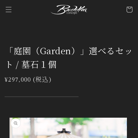
コンテ
カ
ンツに
ー
進む
ト
「庭園（Garden）」選べるセッ
ト / 墓石１個
通
¥297,000 (税込)
常
価
格
商品情
報にス
キップ