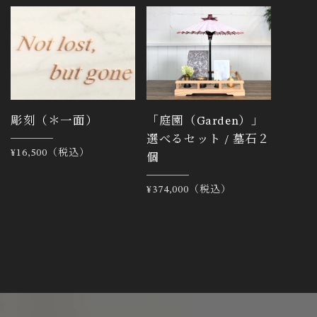
彫刻（＊一面）
「庭園（Garden）」
選べるセット / 墓石２
通
¥16,500（税込）
個
常
価
通
¥374,000（税込）
格
常
価
格