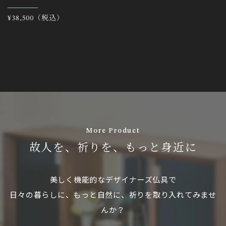
通
¥38,500（税込）
常
価
格
More Product
故人を、祈りを、もっと身近に
美しく機能的なデザイナーズ仏具で
日々の暮らしに、もっと自然に、祈りを取り入れてみませ
んか？