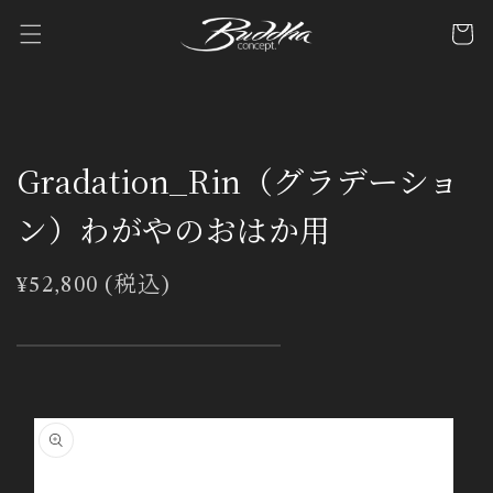
コンテ
カ
ンツに
ー
進む
ト
Gradation_Rin（グラデーショ
ン）わがやのおはか用
通
¥52,800 (税込)
常
価
格
商品情
報にス
キップ