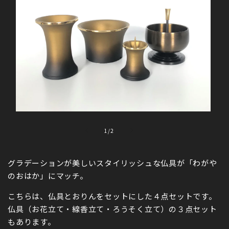
モ
ー
の
1
/
2
ダ
ル
で
グラデーションが美しいスタイリッシュな仏具が「わがや
メ
デ
のおはか」にマッチ。
ィ
ア
こちらは、
仏具とおりんをセットにした４点セットです。
(1)
(
を
仏具（お花立て・線香立て・ろうそく立て）の３点セット
開
もあります。
く