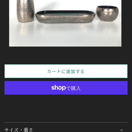
モ
ー
ダ
ル
カートに追加する
で
メ
デ
ィ
ア
(1)
別のお支払い方法
を
開
く
サイズ・重さ