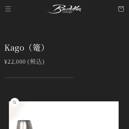
コンテ
カ
ンツに
ー
進む
ト
Kago（篭）
通
¥22,000 (税込)
常
価
格
商品情
報にス
キップ