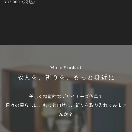
通
¥33,000（税込）
常
価
格
More Product
故人を、祈りを、もっと身近に
美しく機能的なデザイナーズ仏具で
日々の暮らしに、もっと自然に、祈りを取り入れてみませ
んか？