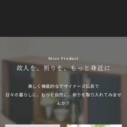
常
格
格
価
格
More Product
故人を、祈りを、もっと身近に
美しく機能的なデザイナーズ仏具で
日々の暮らしに、もっと自然に、祈りを取り入れてみませ
んか？