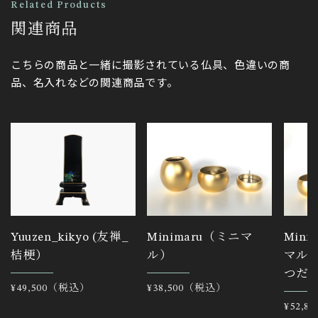
Related Products
関連商品
こちらの商品と一緒に撮影されている仏具、色違いの商
品、名入れなどの関連商品です。
Yuuzen_kikyo (友禅_
Minimaru（ミニマ
Mini
桔梗）
ル）
マル
つだ
通
¥49,500（税込）
通
¥38,500（税込）
常
常
通
¥52,
価
価