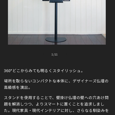
モ
モ
ー
ー
の
1
/
11
ダ
ダ
ル
ル
で
で
360°どこからみても明るくスタイリッシュ。
メ
メ
デ
デ
ィ
ィ
場所を取らないコンパクトな本体に、デザイナーズ仏壇の
ア
ア
高級感を演出。
(1)
(2)
を
を
スタンドを使用することで、壁掛け仏壇の壁への穴あけ問
開
開
く
く
題を解消しつつ、よりスマートに置くことを追求しまし
た。現代家具・現代インテリアに対し、さらなる馴染みを