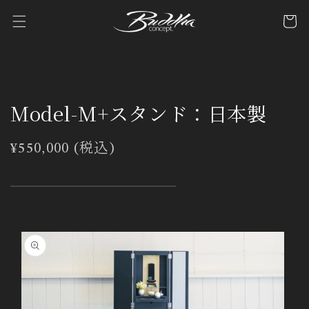
コンテ
カ
ンツに
ー
進む
ト
Model-M+スタンド：日本製
通
¥550,000 (税込)
常
価
格
商品情
報にス
キップ