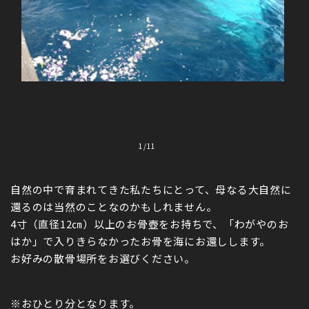
モ
モ
ー
ー
の
1
/
11
ダ
ダ
ル
ル
で
で
自然の中で育まれてきた私たちにとって、母なる大自然に
メ
メ
デ
デ
還るのは当然のことなのかもしれません。
ィ
ィ
4寸（直径12㎝）以上のお骨壺をお持ちで、「わがやのお
ア
ア
(1)
(2)
はか」で入りきらなかったお骨を海にお還しします。
を
を
お好みの散骨場所をお選びください。
開
開
く
く
※おひとり分となります。