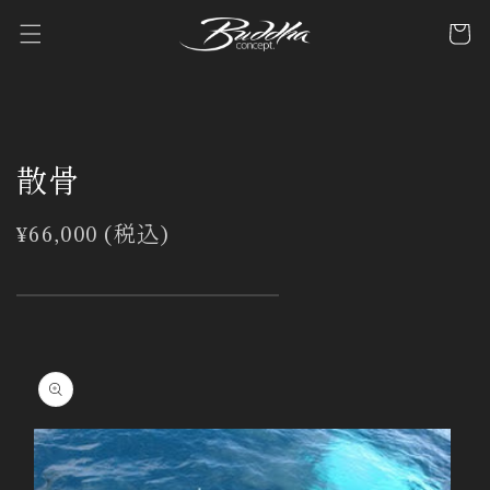
コンテ
カ
ンツに
ー
進む
ト
散骨
通
¥66,000 (税込)
常
価
格
商品情
報にス
キップ