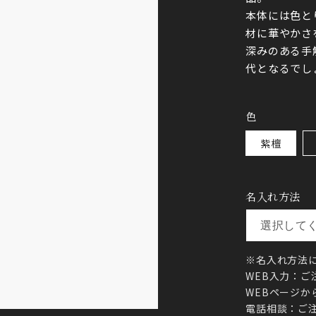
本体には色と
材に華やかさ
深みのある手
代となるでし
色
紫檀
名入れ方法
※名入れ方法
WEB入力：
WEBページか
電話相談：ご