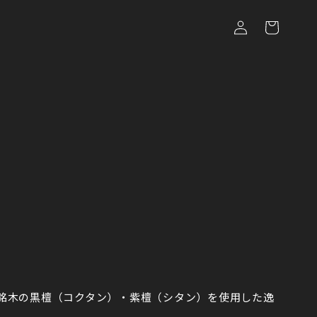
ロ
カ
グ
ー
イ
ト
ン
銘木の黒檀（コクタン）・紫檀（シタン）を使用した逸