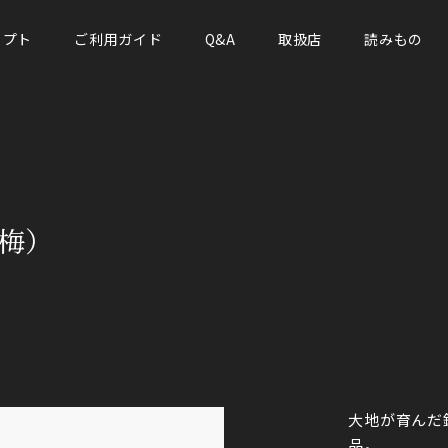
セプト
ご利用ガイド
Q&A
取扱店
読みもの
白梅）
大地が育んだ
品。