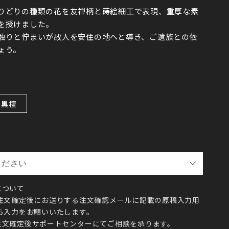
りどりの種類の花を友禅柄と蒔絵細工で表現、重厚な素
を授けました。
触りと佇まいが故人を安住の地へと導き、ご遺族との依
ょう。
黒檀
について
ご注文確定後にお送りする注文確認メールに記載の原稿入力用
ら入力をお願いいたします。
注文確定後サポートセンターにてご相談を承ります。