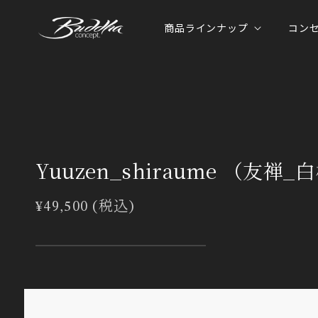
コンテ
ンツに
商品ラインナップ
コン
進む
Yuuzen_shiraume （友禅_
通
¥49,500 (税込)
常
価
格
商品情
報にス
キップ