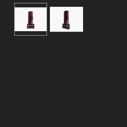
ー
ダ
ル
で
メ
デ
ィ
ア
(1)
を
開
く