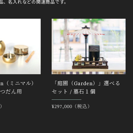
品、名入れなどの関連商品です。
_Rin（ミニマル）
「庭園（Garden）」選べる
つだん用
セット / 墓石１個
込）
通
¥297,000（税込）
常
価
格