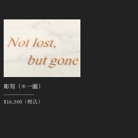
彫刻（＊一面）
通
¥16,500（税込）
常
価
格