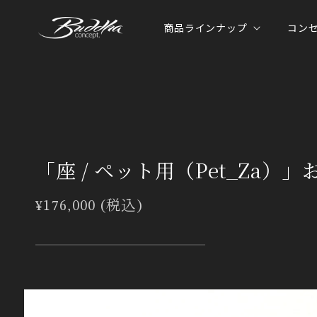
コンテ
ンツに
商品ラインナップ
コン
進む
「座 / ペット用（Pet_Za）
通
¥176,000 (税込)
常
価
格
商品情
報にス
キップ