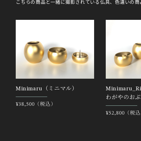
こちらの商品と一緒に撮影されている仏具、色違いの商
Minimaru（ミニマル）
Minimaru
わがやのおぶ
通
¥38,500（税込）
常
通
¥52,800（税
価
常
格
価
格