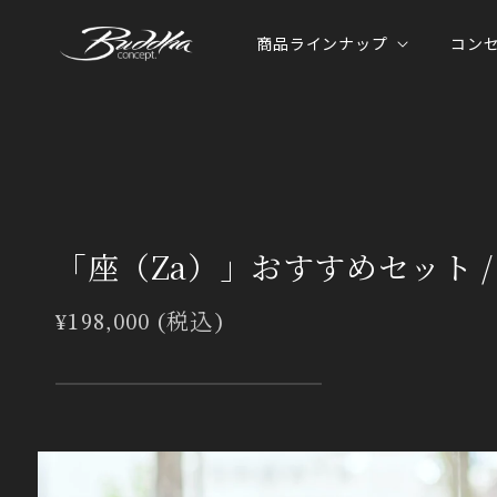
コンテ
ンツに
商品ラインナップ
コン
進む
「座（Za）」おすすめセット /
通
¥198,000 (税込)
常
価
格
商品情
報にス
キップ