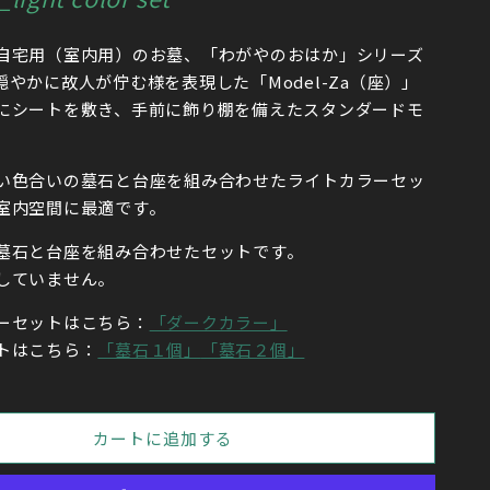
自宅用（室内用）
のお墓、「わがやのおはか」シリーズ
やかに故人が佇む様を表現した「Model-Za（座）」
にシートを敷き、手前に飾り棚を備えたスタンダードモ
い
色合いの墓石と台座を組み合わせたライトカラーセッ
室内空間に最適です。
墓石と台座を組み合わせたセットです。
していません。
ーセットはこちら：
「ダークカラー」
トはこちら：
「墓石１個」
「墓石２個」
カートに追加する