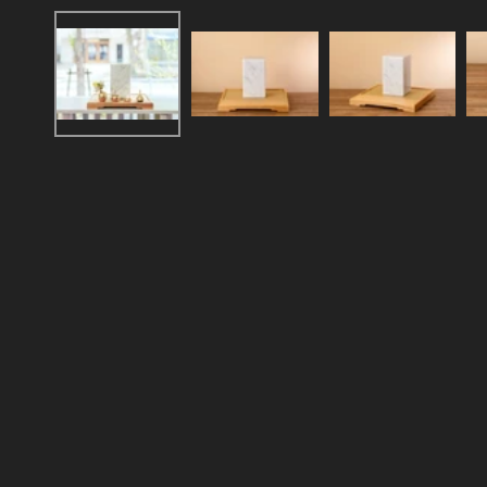
ー
ダ
ル
で
メ
デ
ィ
ア
(1)
を
開
く