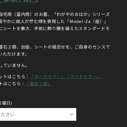
自宅用（室内用）
のお墓、「わがやのおはか」シリーズ
やかに故人が佇む様を表現した「Model-Za（座）」
にシートを敷き、手前に飾り棚を備えたスタンダードモ
墓石２個、台座、シートの組合せを、ご自身のセンスで
いただけます。
していません。
ットはこちら：
「ダークカラー」
「ライトカラー」
トはこちら：
「墓石１個」
1個目)