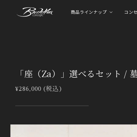
コンテ
ンツに
商品ラインナップ
コン
進む
「座（Za）」選べるセット / 
通
¥286,000 (税込)
常
価
格
商品情
報にス
キップ