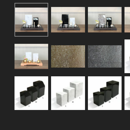
ー
ダ
ル
で
メ
デ
ィ
ア
(1)
を
開
く